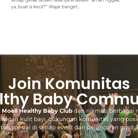
ya, buat si kecil?” Wajar banget…
Join Komunitas
lthy Baby Commu
a
Moell Healthy Baby Club
dan nikmati berbagai m
atan kulit bayi, dukungan komunitas yang positi
an spesial di setiap event dan peluncuran produk