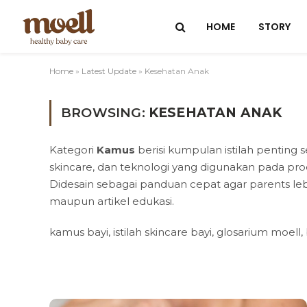
HOME
STORY
Home
»
Latest Update
»
Kesehatan Anak
BROWSING:
KESEHATAN ANAK
Kategori
Kamus
berisi kumpulan istilah penting 
skincare, dan teknologi yang digunakan pada pro
Durasi Menyus
Didesain sebagai panduan cepat agar parents l
Berapa Lama 
maupun artikel edukasi.
Kali Sehari?
August 8, 2026
kamus bayi, istilah skincare bayi, glosarium moell