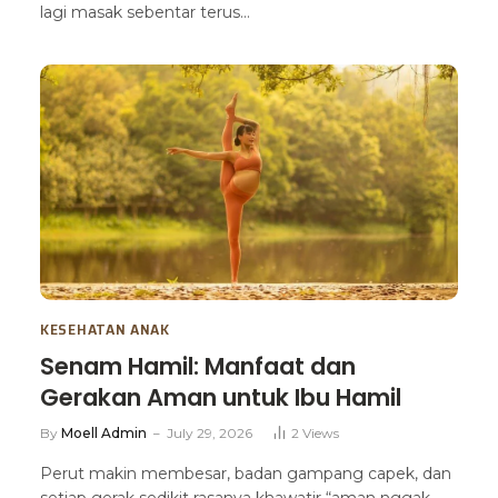
lagi masak sebentar terus…
KESEHATAN ANAK
Senam Hamil: Manfaat dan
Gerakan Aman untuk Ibu Hamil
By
Moell Admin
July 29, 2026
2
Views
Perut makin membesar, badan gampang capek, dan
setiap gerak sedikit rasanya khawatir “aman nggak,