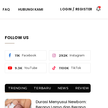
LOGIN / REGISTER
FAQ
HUBUNGI KAMI
FOLLOW US
11K
Facebook
292K
Instagram
llergenic
Shampoo Pink untuk Bayi:
 Manfaat dan
Apa Isinya dan Cara
9.3K
YouTube
1100K
TikTok
milihnya
Memilih yang Tepat
August 7, 2026
TRENDING
TERBARU
NEWS
REVIEW
Durasi Menyusui Newborn:
Berapa Lama dan Berapa