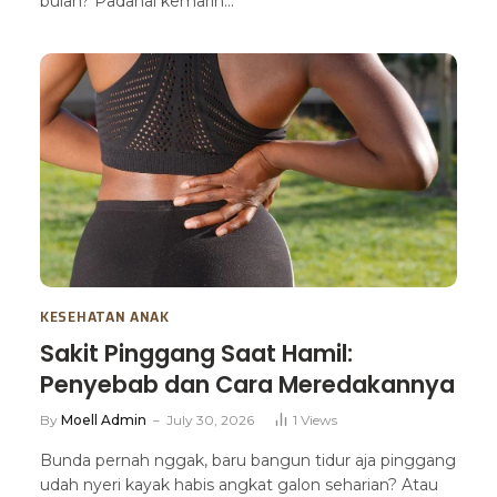
bulan? Padahal kemarin…
KESEHATAN ANAK
Sakit Pinggang Saat Hamil:
Penyebab dan Cara Meredakannya
By
Moell Admin
July 30, 2026
1
Views
Bunda pernah nggak, baru bangun tidur aja pinggang
udah nyeri kayak habis angkat galon seharian? Atau