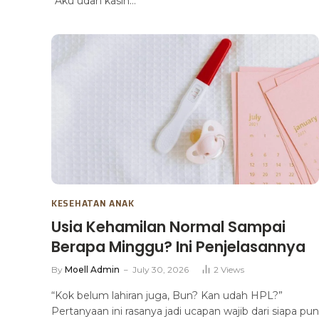
“Aku udah kasih…
KESEHATAN ANAK
Usia Kehamilan Normal Sampai
Berapa Minggu? Ini Penjelasannya
By
Moell Admin
July 30, 2026
2
Views
“Kok belum lahiran juga, Bun? Kan udah HPL?”
Pertanyaan ini rasanya jadi ucapan wajib dari siapa pun