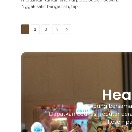
Nggak sakit banget sih, tapi…
Next
1
2
3
4
Hea
Gabung bersam
Dapatkan edukasi seputar peraw
kesempat