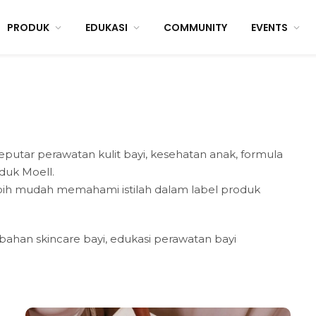
PRODUK
EDUKASI
COMMUNITY
EVENTS
seputar perawatan kulit bayi, kesehatan anak, formula
duk Moell.
ui Newborn:
Bintik Kecil di Wajah Bayi
Sabun Hypoa
ebih mudah memahami istilah dalam label produk
dan Berapa
tapi Bukan Milia? Ini
untuk Bayi:
Kemungkinannya
Panduan Me
August 8, 2026
August 8, 2026
, bahan skincare bayi, edukasi perawatan bayi